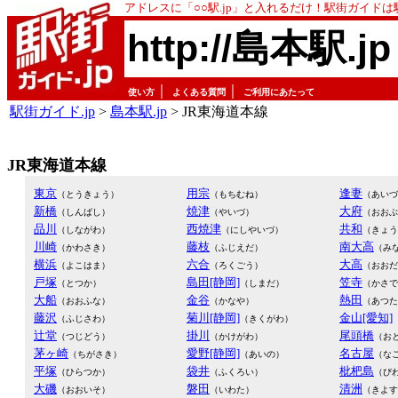
アドレスに「○○駅.jp」と入れるだけ！駅街ガイド
http://島本駅.jp
｜
｜
使い方
よくある質問
ご利用にあたって
駅街ガイド.jp
>
島本駅.jp
> JR東海道本線
JR東海道本線
東京
用宗
逢妻
（とうきょう）
（もちむね）
（あいづ
新橋
焼津
大府
（しんばし）
（やいづ）
（おおぶ
品川
西焼津
共和
（しながわ）
（にしやいづ）
（きょう
川崎
藤枝
南大高
（かわさき）
（ふじえだ）
（み
横浜
六合
大高
（よこはま）
（ろくごう）
（おおだ
戸塚
島田[静岡]
笠寺
（とつか）
（しまだ）
（かさで
大船
金谷
熱田
（おおふな）
（かなや）
（あつた
藤沢
菊川[静岡]
金山[愛知]
（ふじさわ）
（きくがわ）
辻堂
掛川
尾頭橋
（つじどう）
（かけがわ）
（お
茅ヶ崎
愛野[静岡]
名古屋
（ちがさき）
（あいの）
（な
平塚
袋井
枇杷島
（ひらつか）
（ふくろい）
（び
大磯
磐田
清洲
（おおいそ）
（いわた）
（きよす