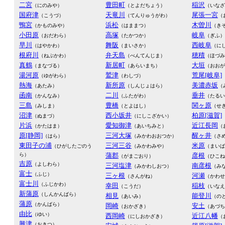
二宮
豊田町
稲沢
（にのみや）
（とよだちょう）
（いなざ
国府津
天竜川
尾張一宮
（こうづ）
（てんりゅうがわ）
（
鴨宮
浜松
木曽川
（かものみや）
（はままつ）
（き
小田原
高塚
岐阜
（おだわら）
（たかつか）
（ぎふ）
早川
舞阪
西岐阜
（はやかわ）
（まいさか）
（に
根府川
弁天島
穂積
（ねぶかわ）
（べんてんじま）
（ほづみ
真鶴
新居町
大垣
（まなづる）
（あらいまち）
（おおが
湯河原
鷲津
荒尾[岐阜]
（ゆがわら）
（わしづ）
熱海
新所原
美濃赤坂
（あたみ）
（しんじょはら）
（
函南
二川
垂井
（かんなみ）
（ふたがわ）
（たるい
三島
豊橋
関ヶ原
（みしま）
（とよはし）
（せ
沼津
西小坂井
柏原[滋賀]
（ぬまづ）
（にしこざかい）
片浜
愛知御津
近江長岡
（かたはま）
（あいちみと）
（
原[静岡]
三河大塚
醒ヶ井
（はら）
（みかわおおつか）
（さ
東田子の浦
三河三谷
米原
（ひがしたごのう
（みかわみや）
（まいば
ら）
蒲郡
彦根
（がまごおり）
（ひこね
吉原
（よしわら）
三河塩津
南彦根
（みかわしおつ）
（み
富士
（ふじ）
三ヶ根
河瀬
（さんがね）
（かわせ
富士川
（ふじかわ）
幸田
稲枝
（こうだ）
（いなえ
新蒲原
（しんかんばら）
相見
能登川
（あいみ）
（の
蒲原
（かんばら）
岡崎
安土
（おかざき）
（あづち
由比
（ゆい）
西岡崎
近江八幡
（にしおかざき）
（
興津
（おきつ）