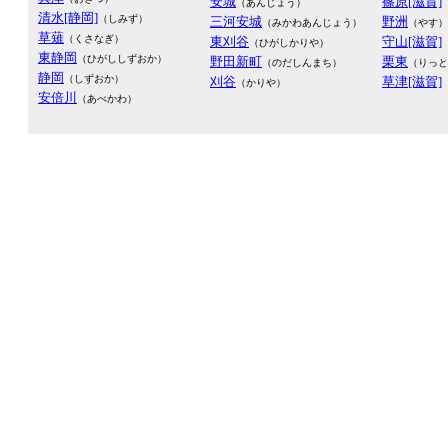
安城
篠原[滋賀]
（あんじょう）
清水[静岡]
（しみず）
三河安城
野洲
（みかわあんじょう）
（やす）
草薙
（くさなぎ）
東刈谷
守山[滋賀]
（ひがしかりや）
東静岡
（ひがししずおか）
野田新町
栗東
（のだしんまち）
（りっと
静岡
（しずおか）
刈谷
草津[滋賀]
（かりや）
安倍川
（あべかわ）